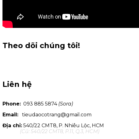
Theo dõi chúng tôi!
Liên hệ
Phone:
093 885 5874
(Sora)
Email:
tieudaocotrang@gmail.com
Địa chỉ:
540/22 CMT8, P. Nhiêu Lộc, HCM
(Cũ: 540/22 CMT8, P.11, Q.3, HCM)