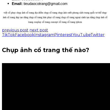
Email:
tieudaocotrang@gmail.com
việt cổ phục chụp ảnh cổ trang địa điểm chụp cổ trang chụp ảnh cưới phong cách trung quốc tư thế chụp
ảnh cổ trang đẹp tạo dáng chụp cổ trang hán phục cổ trang chụp cổ trang ngoại cảnh tạo dáng chụp ảnh cổ
trang cosplay cổ trang concept cổ trang cổ trang tphcm
previous post
next post
TikTok
Facebook
Instagram
Pinterest
YouTube
Twitter
Chụp ảnh cổ trang thế nào?