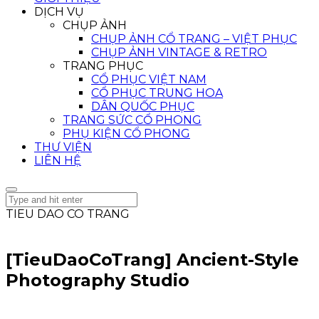
DỊCH VỤ
CHỤP ẢNH
CHỤP ẢNH CỔ TRANG – VIỆT PHỤC
CHỤP ẢNH VINTAGE & RETRO
TRANG PHỤC
CỔ PHỤC VIỆT NAM
CỔ PHỤC TRUNG HOA
DÂN QUỐC PHỤC
TRANG SỨC CỔ PHONG
PHỤ KIỆN CỔ PHONG
THƯ VIỆN
LIÊN HỆ
TIEU DAO CO TRANG
[TieuDaoCoTrang] Ancient-Style
Photography Studio