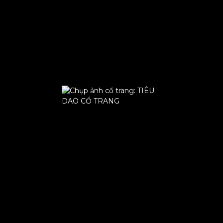
pinterest
youtube
twitter
Chụp ảnh cổ trang thế nào?
Theo dõi chúng tôi!