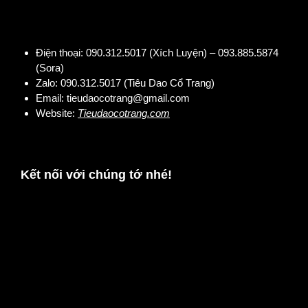
Điện thoại:
090.312.5017 (Xích Luyện) – 093.885.5874
(Sora)
Zalo:
090.312.5017 (Tiêu Dao Cổ Trang)
Email:
tieudaocotrang@gmail.com
Website:
Tieudaocotrang.com
Kết nối với chúng tớ nhé!
chụp ảnh cổ trang địa điểm chụp cổ trang chụp ảnh cưới phong cách trung quốc tư thế chụp ảnh
cổ trang đẹp tạo dáng chụp cổ trang hán phục cổ trang chụp cổ trang ngoại cảnh tạo dáng chụp
ảnh cổ trang cosplay cổ trang concept cổ trang cổ trang tphcm