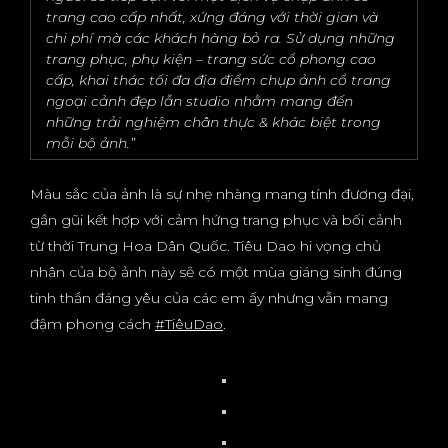
trang cao cấp nhất, xứng đáng với thời gian và
chi phí mà các khách hàng bỏ ra. Sử dụng những
trang phục, phụ kiện – trang sức cổ phong cao
cấp, khai thác tối đa địa điểm chụp ảnh cổ trang
ngoại cảnh đẹp lẫn studio nhằm mang đến
những trải nghiệm chân thực & khác biệt trong
mỗi bộ ảnh.”
Màu sắc của ảnh là sự nhẹ nhàng mang tính đương đại,
gần gũi kết hợp với cảm hứng trang phục và bối cảnh
từ thời Trung Hoa Dân Quốc. Tiêu Dao hi vọng chủ
nhân của bộ ảnh này sẽ có một mùa giáng sinh đúng
tinh thần đáng yêu của các em ấy nhưng vẫn mang
đậm phong cách
#TiêuDao
.