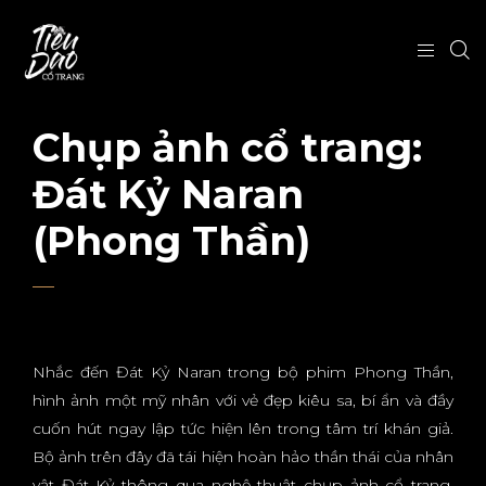
Chụp ảnh cổ trang:
Đát Kỷ Naran
(Phong Thần)
Nhắc đến Đát Kỷ Naran trong bộ phim Phong Thần,
hình ảnh một mỹ nhân với vẻ đẹp kiêu sa, bí ẩn và đầy
cuốn hút ngay lập tức hiện lên trong tâm trí khán giả.
Bộ ảnh trên đây đã tái hiện hoàn hảo thần thái của nhân
vật Đát Kỷ thông qua nghệ thuật chụp ảnh cổ trang,