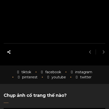
chụp ảnh cổ trang địa điểm chụp cổ trang chụp ảnh cưới phong cách trung quốc tư thế chụp ảnh
cổ trang đẹp tạo dáng chụp cổ trang hán phục cổ trang chụp cổ trang ngoại cảnh tạo dáng chụp
ảnh cổ trang cosplay cổ trang concept cổ trang cổ trang tphcm
tiktok
facebook
instagram
pinterest
youtube
twitter
Chụp ảnh cổ trang thế nào?