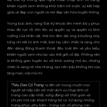
khiến người xem không khỏi trầm trồ trước sự kết hợp
giữa vẻ đẹp con người và nét đẹp văn hóa truyền thống.
Trong bức ảnh, nàng Đát Kỷ khoác lên mình bộ y phục
màu đỏ rực rỡ, tôn lên sự quyền uy và quyến rũ khó
cưỡng của nhân vật. Mái tóc đen dài óng ả buông xõa,
từng chi tiết từ ánh mắt, bàn tay cầm chiếc lá vàng cho
đến dáng đứng thanh thoát đều toát lên vẻ yêu kiều,
khiến người xem như lạc vào thế giới cổ đại. Phông nền
là không gian huyền ảo với khói sương mờ ảo, những
chiếc lá vàng rơi nhẹ nhàng, tạo nên bầu không khí vừa
lãng mạn, vừa ma mị.
“Tiêu Dao Cổ Trang
ra đời với mong muốn mọi
người sẽ tiếp cận với một dịch vụ chụp ảnh cổ
trang cao cấp nhất, xứng đáng với thời gian và
chi phí mà các khách hàng bỏ ra. Sử dụng những
trang phục, phụ kiện – trang sức cổ phong cao