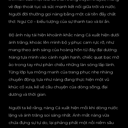
vẻ đẹp thoát tục và sức mạnh kết nối giữa trời và nước.
Người đời thường gọi nàng bằng một cái tên đầy chất
thơ: Ngư Cơ – biểu tượng của sự thanh tao và bí ẩn.
Bộ ảnh này tái hiện khoảnh khắc nàng Cá xuất hiện dưới
ánh trăng, khoác lên mình bộ y phục cam rực rỡ, như
mang theo ánh sáng của hoàng hôn từ đáy đại dương.
Nàng tựa mình vào cành ngân hạnh, chiếc quạt bạc mờ
ảo trong tay như phản chiếu những làn sóng lấp lánh.
Từng lớp lụa mỏng manh của trang phục nhẹ nhàng
chuyển động, tựa như nàng đang thực hiện một vũ
khúc cổ xưa, kể về câu chuyện của dòng sông, đại
dương và thời gian.
Người ta kể rằng, nàng Cá xuất hiện mỗi khi dòng nước
lặng và ánh trăng soi sáng nhất. Ánh mắt nàng vừa
chứa đựng sự tự do, lại phảng phất một nỗi niềm sâu