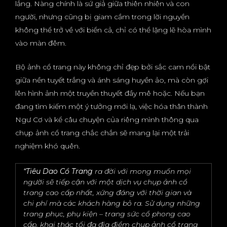
lắng. Nàng chính là sứ giả giữa thiên nhiên và con
người, nhưng cũng bị giam cầm trong lời nguyền
không thể trở về với biển cả, chỉ có thể lặng lẽ hòa mình
vào màn đêm.
Bộ ảnh cổ trang này không chỉ đẹp bởi sắc cam nổi bật
giữa nền tuyết trắng và ánh sáng huyền ảo, mà còn gợi
lên hình ảnh một truyền thuyết đầy mê hoặc. Nếu bạn
đang tìm kiếm một ý tưởng mới lạ, việc hóa thân thành
Ngư Cơ và kể câu chuyện của riêng mình thông qua
chụp ảnh cổ trang chắc chắn sẽ mang lại một trải
nghiệm khó quên.
“Tiêu Dao Cổ Trang
ra đời với mong muốn mọi
người sẽ tiếp cận với một dịch vụ chụp ảnh cổ
trang cao cấp nhất, xứng đáng với thời gian và
chi phí mà các khách hàng bỏ ra. Sử dụng những
trang phục, phụ kiện – trang sức cổ phong cao
cấp, khai thác tối đa địa điểm chụp ảnh cổ trang