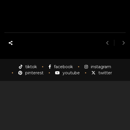
chụp ảnh cổ trang địa điểm chụp cổ trang chụp ảnh cưới phong cách trung quốc tư thế chụp ảnh
cổ trang đẹp tạo dáng chụp cổ trang hán phục cổ trang chụp cổ trang ngoại cảnh tạo dáng chụp
ảnh cổ trang cosplay cổ trang concept cổ trang cổ trang tphcm
tiktok
facebook
instagram
pinterest
youtube
twitter
Chụp ảnh cổ trang thế nào?